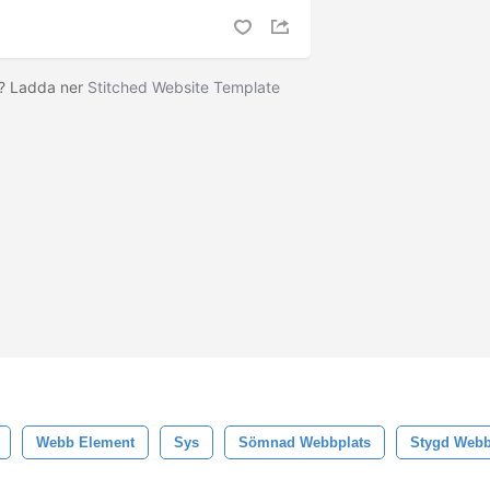
n? Ladda ner
Stitched Website Template
!
Webb Element
Sys
Sömnad Webbplats
Stygd Webb