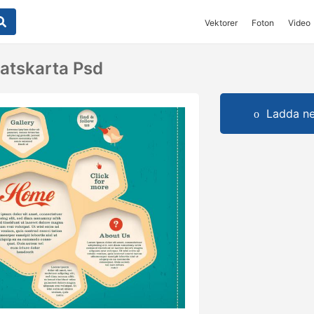
Vektorer
Foton
Video
atskarta Psd
Ladda ner