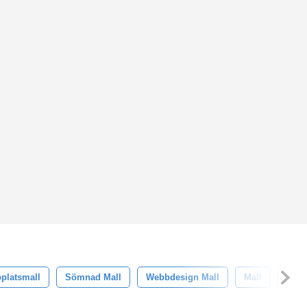
platsmall
Sömnad Mall
Webbdesign Mall
Mall
Psd