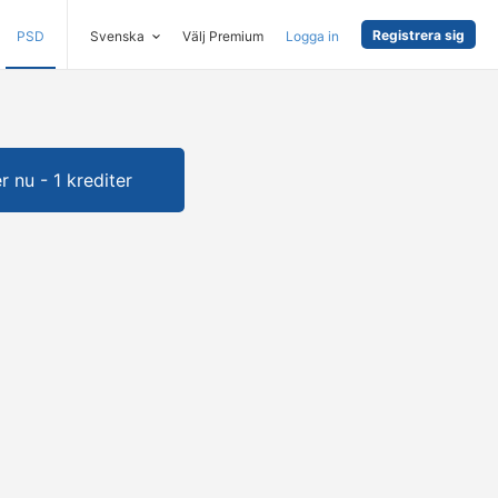
Registrera sig
PSD
Svenska
Välj Premium
Logga in
 nu - 1 krediter