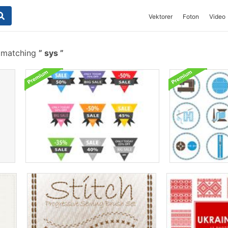
Vektorer
Foton
Video
s matching
sys