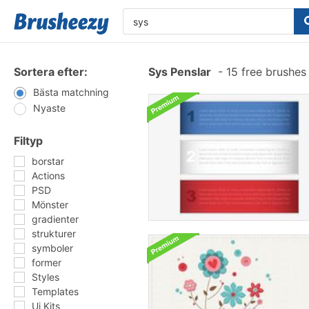
Sortera efter:
Sys Penslar
-
15 free brushe
Bästa matchning
Nyaste
Filtyp
borstar
Actions
PSD
Mönster
gradienter
strukturer
symboler
former
Styles
Templates
Ui Kits