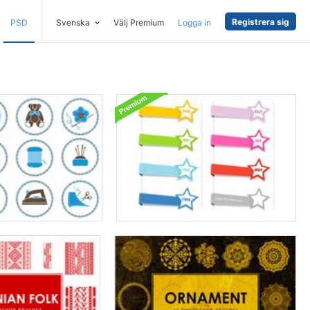
Registrera sig
PSD
Svenska
Välj Premium
Logga in