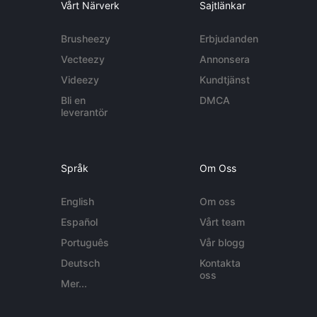
Vårt Närverk
Sajtlänkar
Brusheezy
Erbjudanden
Vecteezy
Annonsera
Videezy
Kundtjänst
Bli en
DMCA
leverantör
Språk
Om Oss
English
Om oss
Español
Vårt team
Português
Vår blogg
Deutsch
Kontakta
oss
Mer...