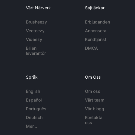
Vårt Närverk
Sajtlänkar
Brusheezy
Erbjudanden
Vecteezy
Annonsera
Videezy
Kundtjänst
Bli en
DMCA
leverantör
Språk
Om Oss
English
Om oss
Español
Vårt team
Português
Vår blogg
Deutsch
Kontakta
oss
Mer...