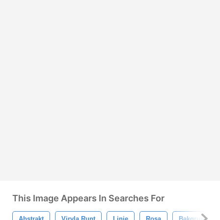
This Image Appears In Searches For
Abstrakt
Virvla Runt
Linje
Rosa
Bakgrund