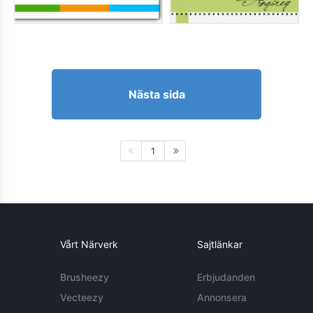
Nästa sida
1
Vårt Närverk
Sajtlänkar
Brusheezy
Erbjudanden
Vecteezy
Annonsera