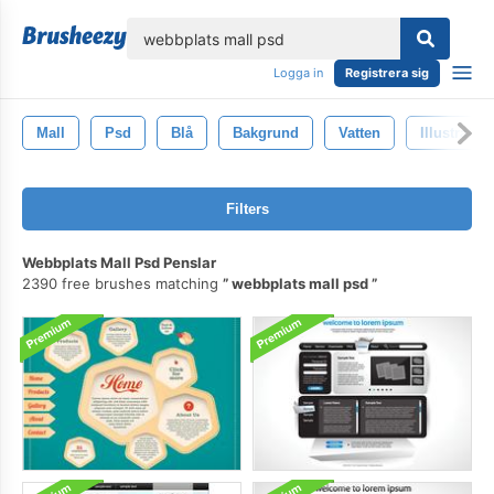
lose
Logga in
Registrera sig
Mall
Psd
Blå
Bakgrund
Vatten
Illustration
Filters
Webbplats Mall Psd Penslar
2390 free brushes matching
webbplats mall psd