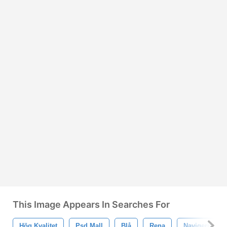
This Image Appears In Searches For
Hög Kvalitet
Psd Mall
Blå
Rena
Navigering