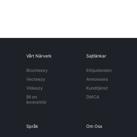
Vårt Närverk
Sajtlänkar
Brusheezy
Erbjudanden
Vecteezy
Annonsera
Videezy
Kundtjänst
Bli en
DMCA
leverantör
Språk
Om Oss