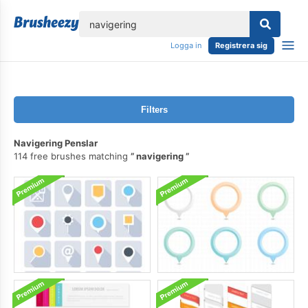
lose
Logga in
Registrera sig
Filters
Navigering Penslar
114 free brushes matching
navigering