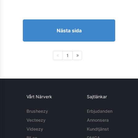
Nästa sida
1
Vårt Närverk
Sajtlänkar
Brusheezy
Erbjudanden
Vecteezy
Annonsera
Videezy
Kundtjänst
Bli en
DMCA