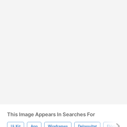
This Image Appears In Searches For
Ui Kit
App
Wireframes
Delresultat
Flödessch