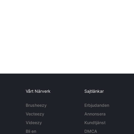
Vårt Närverk
Sajtlänkar
Brusheezy
Erbjudanden
Vecteezy
Annonsera
Videezy
Kundtjänst
Bli en
DMCA