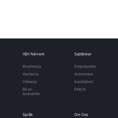
Vårt Närverk
Sajtlänkar
Brusheezy
Erbjudanden
Vecteezy
Annonsera
Videezy
Kundtjänst
Bli en
DMCA
leverantör
Språk
Om Oss