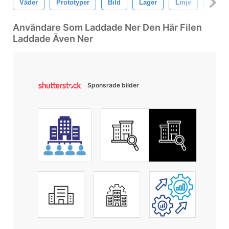
Väder
Prototyper
Bild
Lager
Linje
Mock
Användare Som Laddade Ner Den Här Filen
Laddade Även Ner
Sponsrade bilder