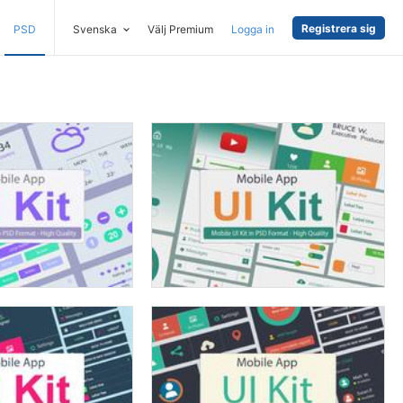
Registrera sig
PSD
Svenska
Välj Premium
Logga in