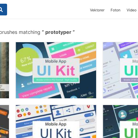
Vektorer
Foton
Video
brushes matching
prototyper