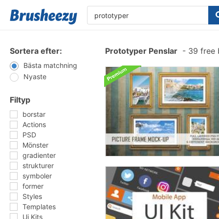
Sortera efter:
Prototyper Penslar
-
39 free 
Bästa matchning
Nyaste
Filtyp
borstar
Actions
PSD
Mönster
gradienter
strukturer
symboler
former
Styles
Templates
Ui Kits