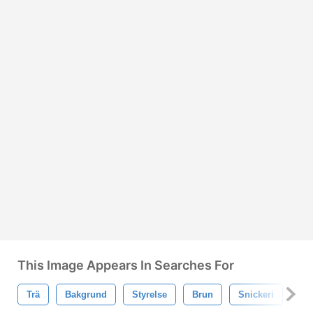
This Image Appears In Searches For
Trä
Bakgrund
Styrelse
Brun
Snickeri
När