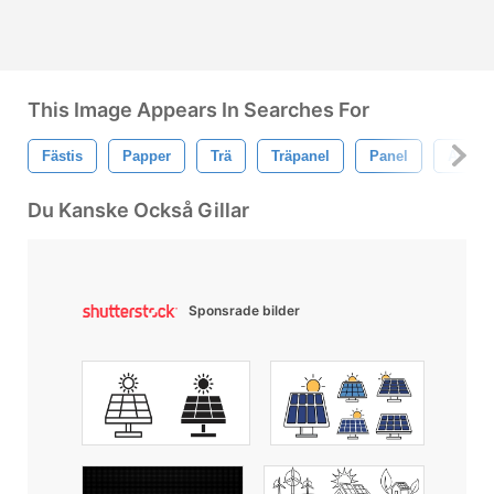
This Image Appears In Searches For
Fästis
Papper
Trä
Träpanel
Panel
Anteck
Du Kanske Också Gillar
Sponsrade bilder