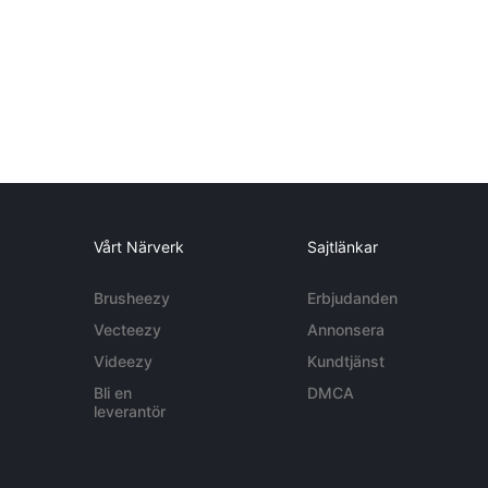
Vårt Närverk
Sajtlänkar
Brusheezy
Erbjudanden
Vecteezy
Annonsera
Videezy
Kundtjänst
Bli en
DMCA
leverantör