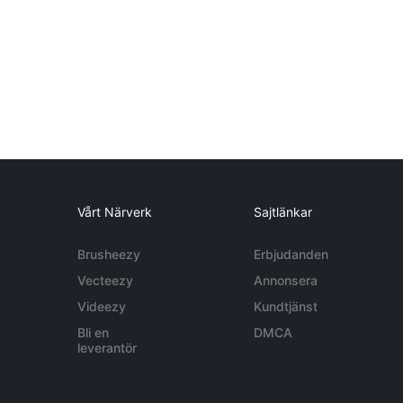
Vårt Närverk
Sajtlänkar
Brusheezy
Erbjudanden
Vecteezy
Annonsera
Videezy
Kundtjänst
Bli en
DMCA
leverantör