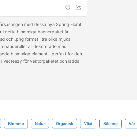
rsäsongen med dessa nya Spring Floral
r i detta blommiga bannerpaket är
sd och .png format i tre olika mjuka
ga banderoller är dekorerade med
irande blommiga element - perfekt för den
ill Vecteezy för vektorpaketet och ladda
Blomma
Natur
Organisk
Växt
Säsong
Vår