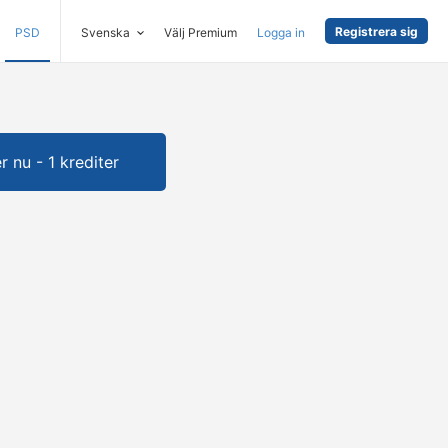
Registrera sig
PSD
Svenska
Välj Premium
Logga in
 nu - 1 krediter