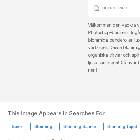
LICENSE INFO
Välkommen den vackra vå
Photoshop-banners! Ingå
blommiga banderoller i .p
vårfärger. Dessa blommi
organiska virvlar och sp
ljusa säsongen! Gå över t
ner
!
This Image Appears In Searches For
Baner
Blommig
Blommig Banner
Blommig Tapet