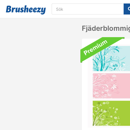
Fjäderblommi