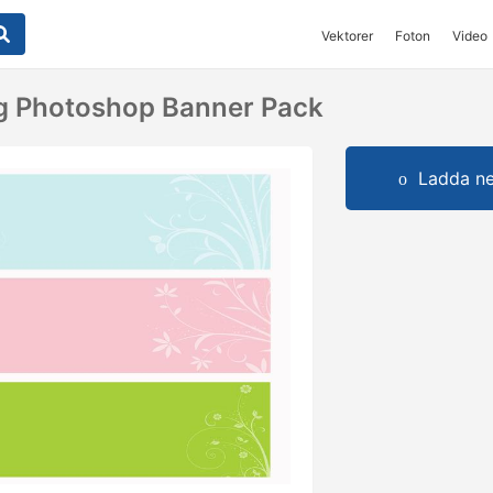
Vektorer
Foton
Video
g Photoshop Banner Pack
Ladda ner