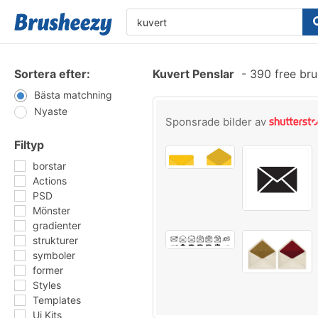
Sortera efter:
Kuvert Penslar
-
390 free br
Bästa matchning
Nyaste
Sponsrade bilder av
Filtyp
borstar
Actions
PSD
Mönster
gradienter
strukturer
symboler
former
Styles
Templates
Ui Kits