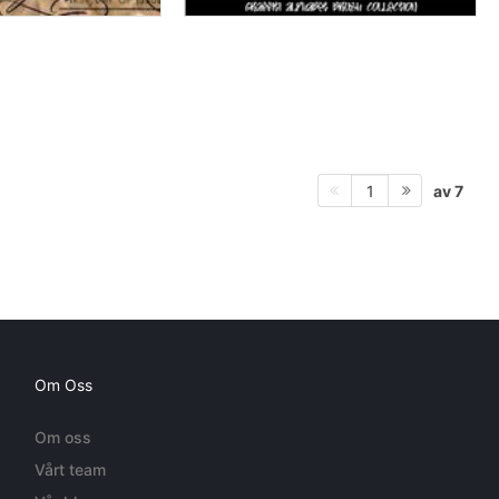
av 7
1
Om Oss
Om oss
Vårt team