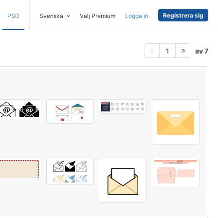
Registrera sig
PSD
Svenska
Välj Premium
Logga in
av 7
1