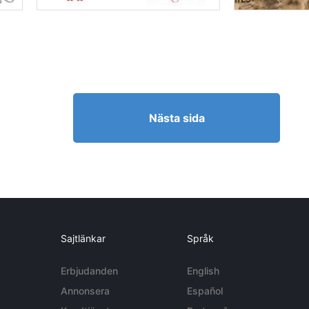
Nästa sida
Sajtlänkar
Språk
Erbjudanden
English
Annonsera
Español