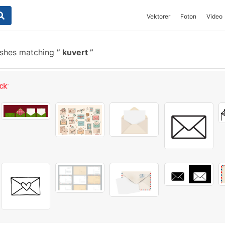
Vektorer
Foton
Video
ushes matching
kuvert