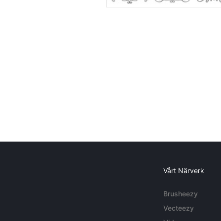
Vårt Närverk
Brusheezy
Vecteezy