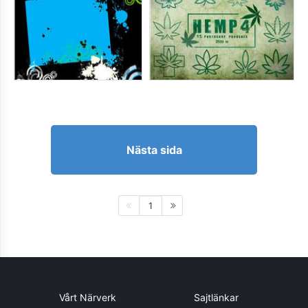
Nästa sida
1
Vårt Närverk
Sajtlänkar