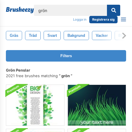
lose
Logga in
Registrera sig
Gräs
Träd
Svart
Bakgrund
Vacker
Blå
Filters
Grön Penslar
2021 free brushes matching
grön