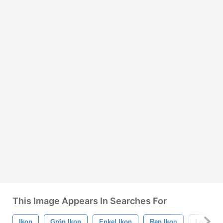
This Image Appears In Searches For
Ikon
Grön Ikon
Enkel Ikon
Ren Ikon
Logotyp