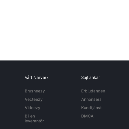
Vårt Närverk
Sajtlänkar
Brusheezy
Erbjudanden
Vecteezy
Annonsera
Videezy
Kundtjänst
Bli en
DMCA
leverantör