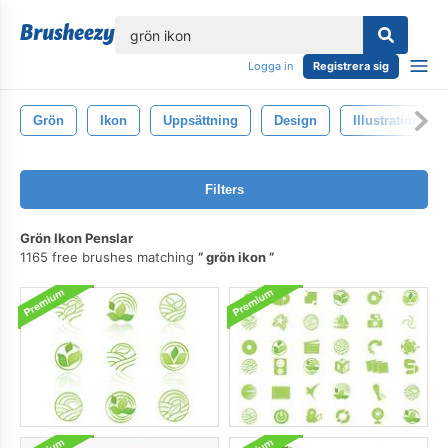
lose
Logga in
Registrera sig
Grön
Ikon
Uppsättning
Design
Illustration
Filters
Grön Ikon Penslar
1165 free brushes matching
grön ikon