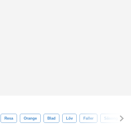
Resa
Orange
Blad
Löv
Faller
Säsong
A