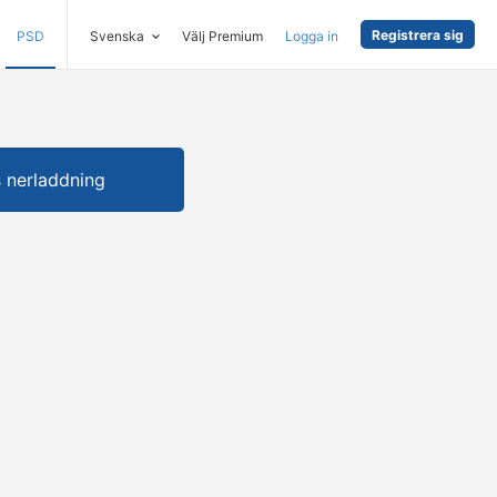
Registrera sig
PSD
Svenska
Välj Premium
Logga in
s nerladdning