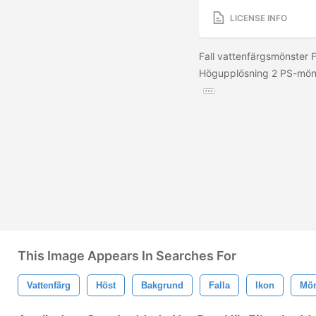
LICENSE INFO
Fall vattenfärgsmönster 
Högupplösning 2 PS-mönst
This Image Appears In Searches For
Vattenfärg
Höst
Bakgrund
Falla
Ikon
Mön