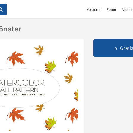
Vektorer
Foton
Video
mönster
Grati