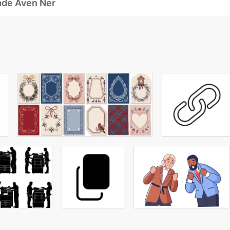
ade Även Ner