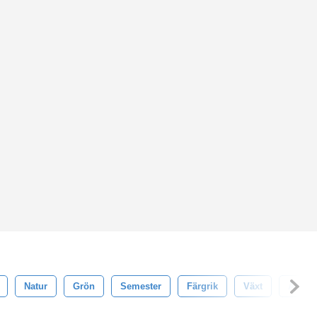
Natur
Grön
Semester
Färgrik
Växt
Årgån