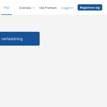
Registrera sig
PSD
Svenska
Välj Premium
Logga in
s nerladdning