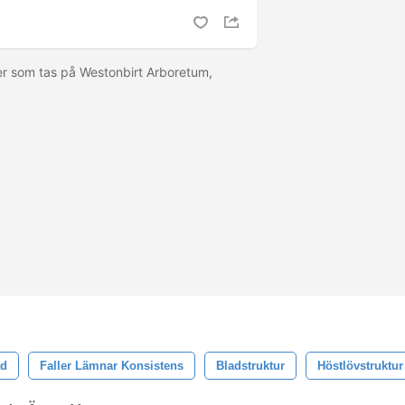
er som tas på Westonbirt Arboretum,
ad
Faller Lämnar Konsistens
Bladstruktur
Höstlövstruktur