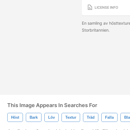
LICENSE INFO
En samling av hösttextur
Storbritannien.
This Image Appears In Searches For
Höst
Bark
Löv
Textur
Träd
Falla
Bl