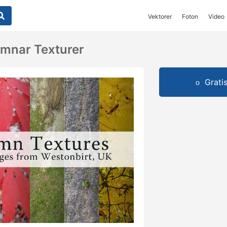
Vektorer
Foton
Video
ämnar Texturer
Grati