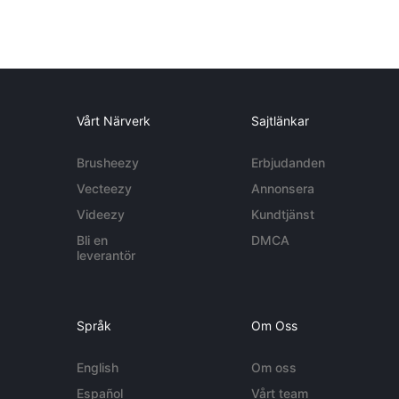
Vårt Närverk
Sajtlänkar
Brusheezy
Erbjudanden
Vecteezy
Annonsera
Videezy
Kundtjänst
Bli en
DMCA
leverantör
Språk
Om Oss
English
Om oss
Español
Vårt team