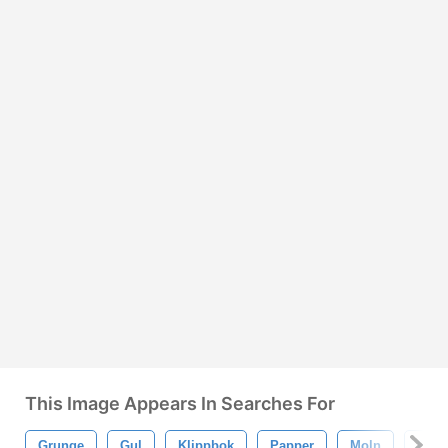
This Image Appears In Searches For
Grunge
Gul
Klippbok
Papper
Moln
Falla