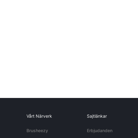
Vårt Närverk
Sajtlänkar
Brusheezy
Erbjudanden