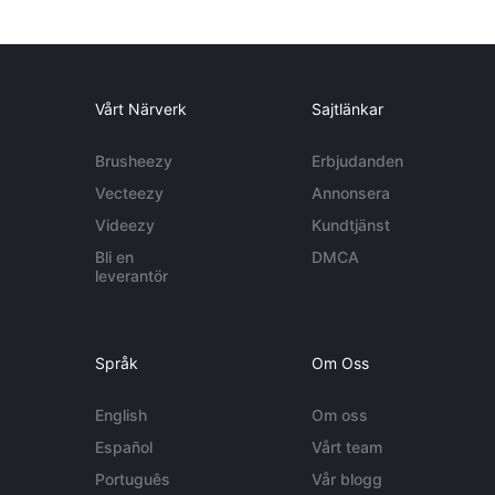
Vårt Närverk
Sajtlänkar
Brusheezy
Erbjudanden
Vecteezy
Annonsera
Videezy
Kundtjänst
Bli en
DMCA
leverantör
Språk
Om Oss
English
Om oss
Español
Vårt team
Português
Vår blogg