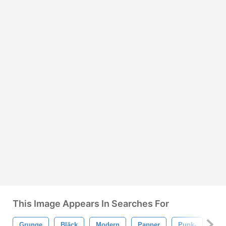
This Image Appears In Searches For
Grunge
Bläck
Modern
Papper
Punk-
Ste