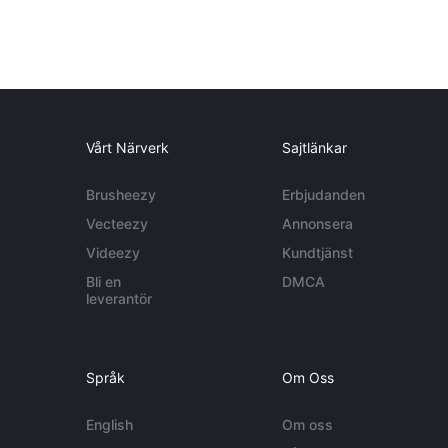
Vårt Närverk
Sajtlänkar
Brusheezy
Erbjudanden
Vecteezy
Annonsera
Videezy
Kundtjänst
Bli en
DMCA
leverantör
Språk
Om Oss
English
Om oss