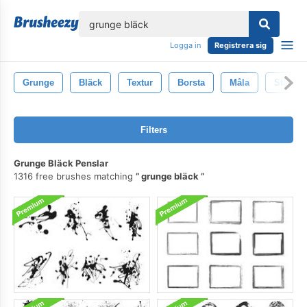
lose
Logga in
Registrera sig
Grunge
Bläck
Textur
Borsta
Måla
Stänk
Filters
Grunge Bläck Penslar
1316 free brushes matching
grunge bläck