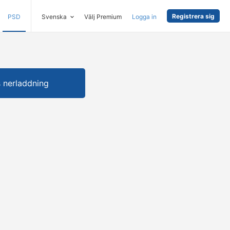
Registrera sig
PSD
Svenska
Välj Premium
Logga in
s nerladdning