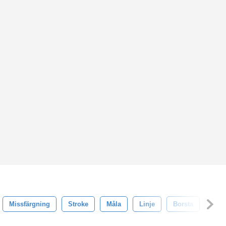
Missfärgning
Stroke
Måla
Linje
Borsta
Mol