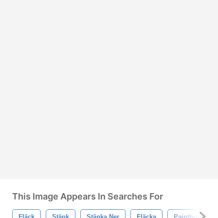
This Image Appears In Searches For
Fläck
Stänk
Stänka Ner
Fläcka
Paintbrush