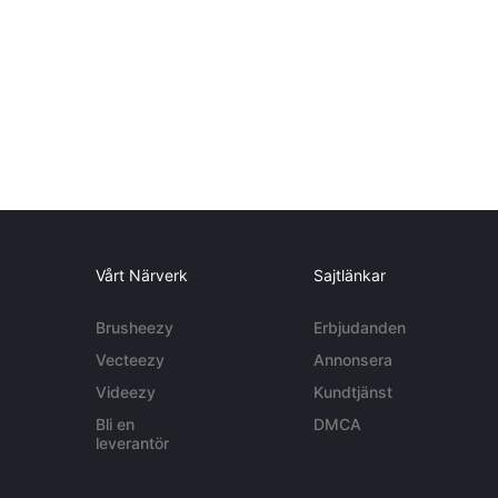
Vårt Närverk
Sajtlänkar
Brusheezy
Erbjudanden
Vecteezy
Annonsera
Videezy
Kundtjänst
Bli en
DMCA
leverantör