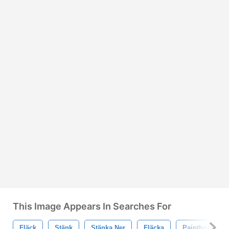
This Image Appears In Searches For
Fläck
Stänk
Stänka Ner
Fläcka
Paintbrush