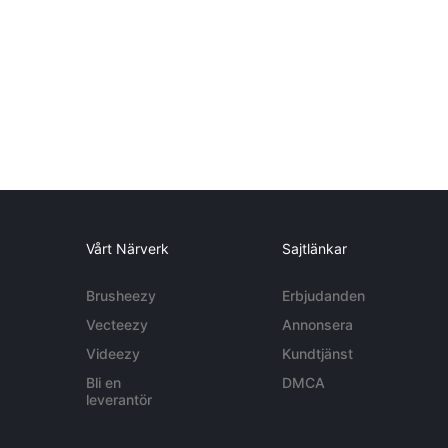
Vårt Närverk
Sajtlänkar
Brusheezy
Erbjudanden
Vecteezy
Annonsera
Videezy
Kundtjänst
Bli en
DMCA
leverantör