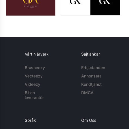
Vårt Närverk
Sajtlänkar
Brusheezy
Erbjudanden
Vecteezy
Annonsera
Videezy
Kundtjänst
Bli en
DMCA
leverantör
Språk
Om Oss