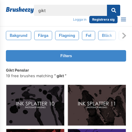
lose
Logga in
Registrera sig
Bakgrund
Färga
Flagning
Fel
Bläck
Fräk
Filters
Gikt Penslar
19 free brushes matching
gikt