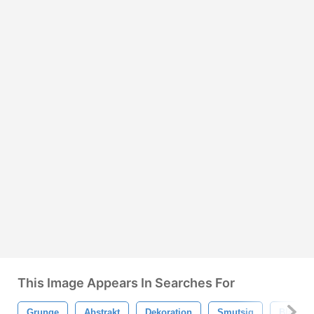
This Image Appears In Searches For
Grunge
Abstrakt
Dekoration
Smutsig
Blå