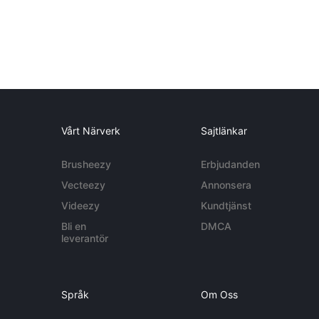
Vårt Närverk
Sajtlänkar
Brusheezy
Erbjudanden
Vecteezy
Annonsera
Videezy
Kundtjänst
Bli en
DMCA
leverantör
Språk
Om Oss