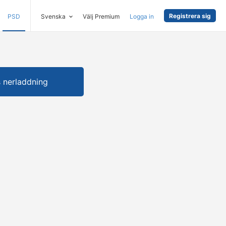
Registrera sig
PSD
Svenska
Välj Premium
Logga in
s nerladdning