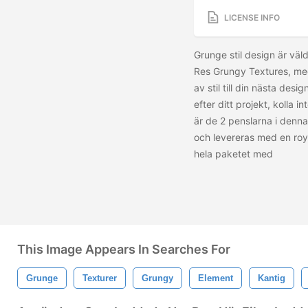
LICENSE INFO
Grunge stil design är väl
Res Grungy Textures, me
av stil till din nästa des
efter ditt projekt, kolla 
är de 2 penslarna i denna
och levereras med en royal
hela paketet med
This Image Appears In Searches For
Grunge
Texturer
Grungy
Element
Kantig