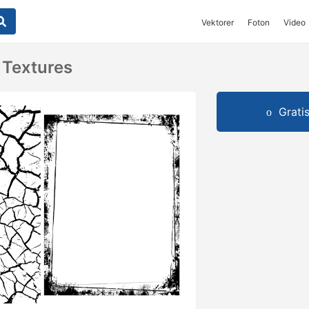
Vektorer
Foton
Video
 Textures
Grati