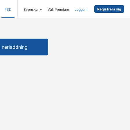
Registrera sig
PSD
Svenska
Välj Premium
Logga in
s nerladdning