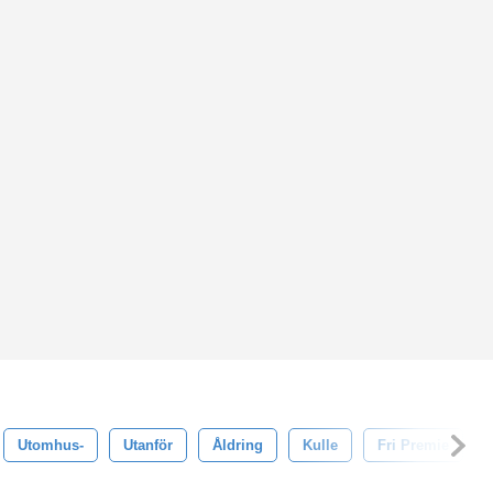
Utomhus-
Utanför
Åldring
Kulle
Fri Premie