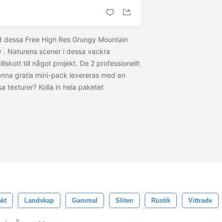
ed dessa Free High Res Grungy Mountain
av
. Naturens scener i dessa vackra
illskott till något projekt. De 2 professionellt
enna gratis mini-pack levereras med en
ssa texturer? Kolla in hela paketet
akt
Landskap
Gammal
Sliten
Rustik
Vittrade