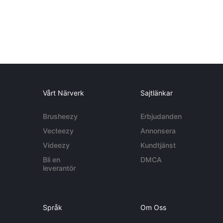
Vårt Närverk
Sajtlänkar
Brusheezy
Erbjudanden
Vecteezy
Annonsera
Videezy
Kundtjänst
Bli en
DMCA
leverantör
Språk
Om Oss