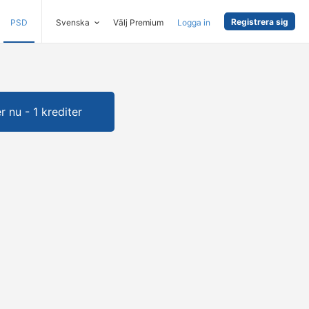
Registrera sig
PSD
Svenska
Välj Premium
Logga in
 nu - 1 krediter