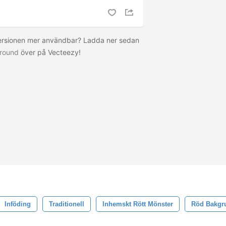
versionen mer användbar? Ladda ner sedan
ground
över på Vecteezy!
Inföding
Traditionell
Inhemskt Rött Mönster
Röd Bakgr