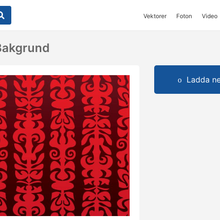
Vektorer
Foton
Video
Bakgrund
Ladda ner