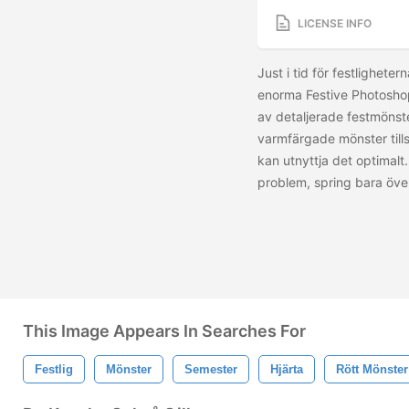
LICENSE INFO
Just i tid för festlighete
enorma Festive Photosho
av detaljerade festmönster
varmfärgade mönster till
kan utnyttja det optimalt.
problem, spring bara över
This Image Appears In Searches For
Festlig
Mönster
Semester
Hjärta
Rött Mönster