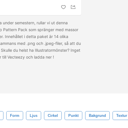
rna under semestern, rullar vi ut denna
p Pattern Pack som spränger med massor
. Innehållet i detta paket är 14 olika
sammans med .png och .jpeg-filer, så att du
 Skulle du helst ha Illustratormönster? Inget
 till Vecteezy och ladda ner
!
Form
Ljus
Cirkel
Punkt
Bakgrund
Textur