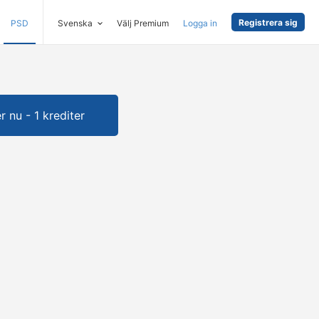
Registrera sig
PSD
Svenska
Välj Premium
Logga in
 nu - 1 krediter