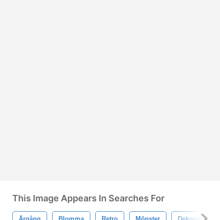
This Image Appears In Searches For
Årgång
Blomma
Retro
Mönster
Dekorativ