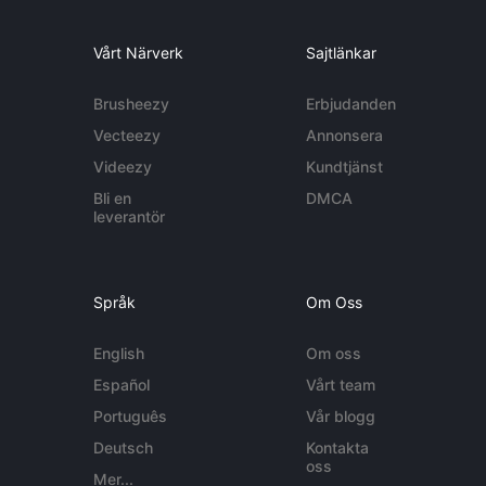
Vårt Närverk
Sajtlänkar
Brusheezy
Erbjudanden
Vecteezy
Annonsera
Videezy
Kundtjänst
Bli en
DMCA
leverantör
Språk
Om Oss
English
Om oss
Español
Vårt team
Português
Vår blogg
Deutsch
Kontakta
oss
Mer...