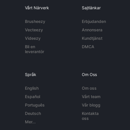
Vårt Närverk
Sajtlänkar
Brusheezy
Erbjudanden
Vecteezy
Annonsera
Videezy
Kundtjänst
Bli en
DMCA
leverantör
Språk
Om Oss
English
Om oss
Español
Vårt team
Português
Vår blogg
Deutsch
Kontakta
oss
Mer...