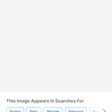
This Image Appears In Searches For
Årgång
Retro
Mönster
Bakgrund
Barock