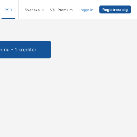
Registrera sig
PSD
Svenska
Välj Premium
Logga in
 nu - 1 krediter