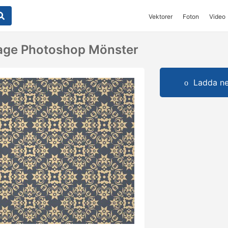
Vektorer
Foton
Video
tage Photoshop Mönster
Ladda ner