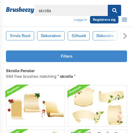
lose
Logga in
Registrera sig
Virvla Runt
Dekoration
Silhuett
Dekorativ
Möns
Filters
Skrolla Penslar
594 free brushes matching
skrolla