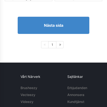
Nästa sida
1
Vårt Närverk
Sajtlänkar
Brusheezy
Erbjudanden
Vecteezy
Annonsera
Videezy
Kundtjänst