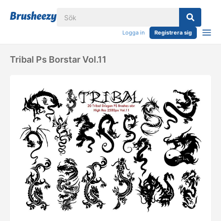
Logga in
Registrera sig
Tribal Ps Borstar Vol.11