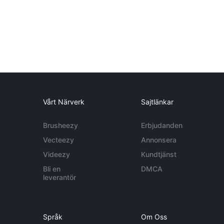
Vårt Närverk
Sajtlänkar
Brusheezy
Erbjudanden
Vecteezy
Annonsera
Videezy
Kundtjänst
Bli en
DMCA
leverantör
Språk
Om Oss