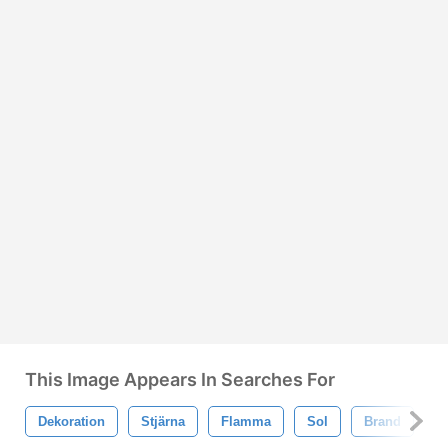
This Image Appears In Searches For
Dekoration
Stjärna
Flamma
Sol
Brand
V