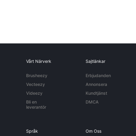
Vårt Närverk
Sajtlänkar
Brusheezy
Erbjudanden
Vecteezy
Annonsera
Videezy
Kundtjänst
Bli en
DMCA
leverantör
Språk
Om Oss