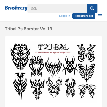
Logga in
Registrera sig
Tribal Ps Borstar Vol.13