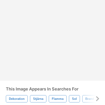
This Image Appears In Searches For
Dekoration
Stjärna
Flamma
Sol
Brand
V