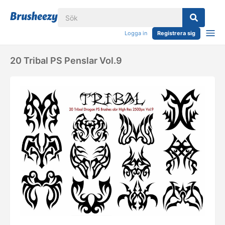
Logga in
Registrera sig
20 Tribal PS Penslar Vol.9