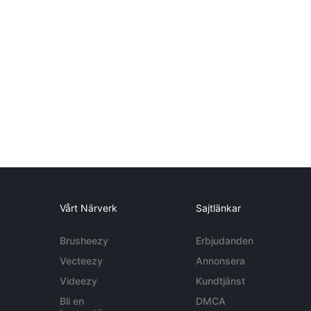
Vårt Närverk
Sajtlänkar
Brusheezy
Erbjudanden
Vecteezy
Annonsera
Videezy
Kundtjänst
Bli en
DMCA