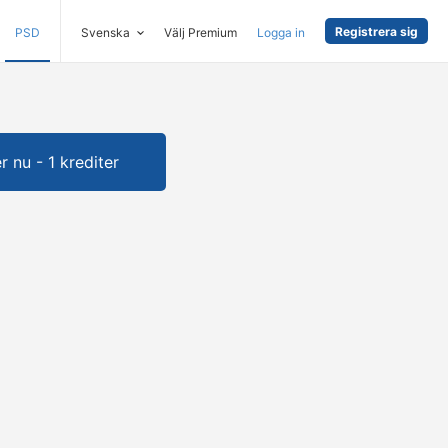
Registrera sig
PSD
Svenska
Välj Premium
Logga in
 nu - 1 krediter