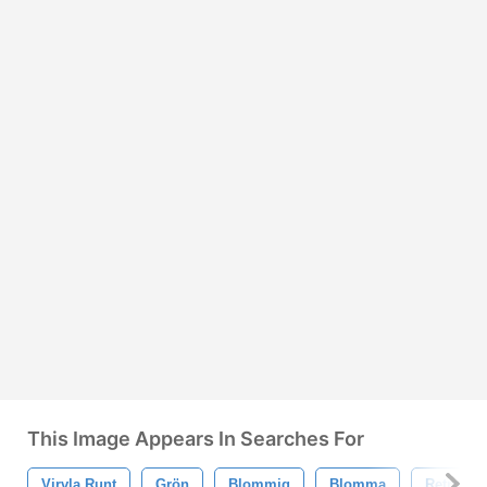
This Image Appears In Searches For
Virvla Runt
Grön
Blommig
Blomma
Retro