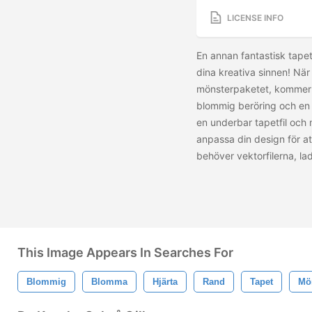
LICENSE INFO
En annan fantastisk tapet
dina kreativa sinnen! Nä
mönsterpaketet, kommer d
blommig beröring och en e
en underbar tapetfil och 
anpassa din design för a
behöver vektorfilerna, l
This Image Appears In Searches For
Blommig
Blomma
Hjärta
Rand
Tapet
Mö