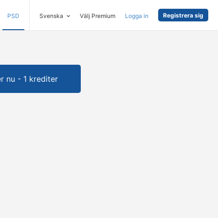
Registrera sig
PSD
Svenska
Välj Premium
Logga in
 nu - 1 krediter