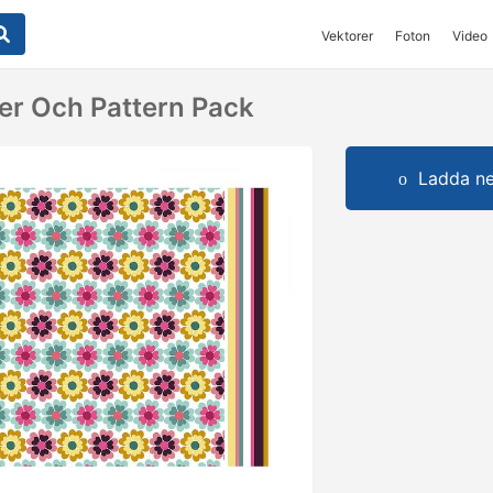
Vektorer
Foton
Video
per Och Pattern Pack
Ladda ner