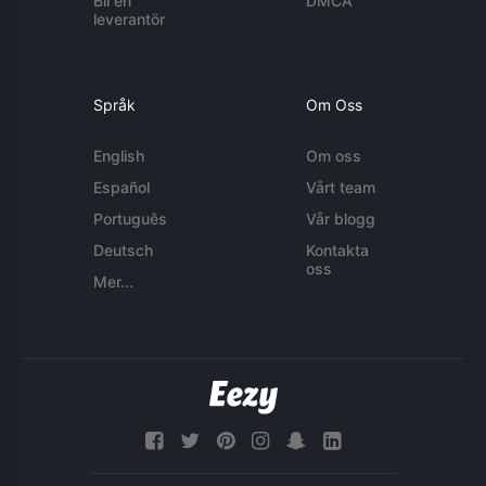
Bli en
DMCA
leverantör
Språk
Om Oss
English
Om oss
Español
Vårt team
Português
Vår blogg
Deutsch
Kontakta
oss
Mer...