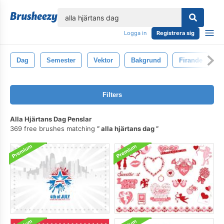
lose
Logga in
Registrera sig
Dag
Semester
Vektor
Bakgrund
Firande
Filters
Alla Hjärtans Dag Penslar
369 free brushes matching
alla hjärtans dag