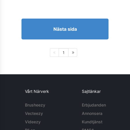
Nästa sida
1
Vårt Närverk
Sajtlänkar
Brusheezy
Erbjudanden
Vecteezy
Annonsera
Videezy
Kundtjänst