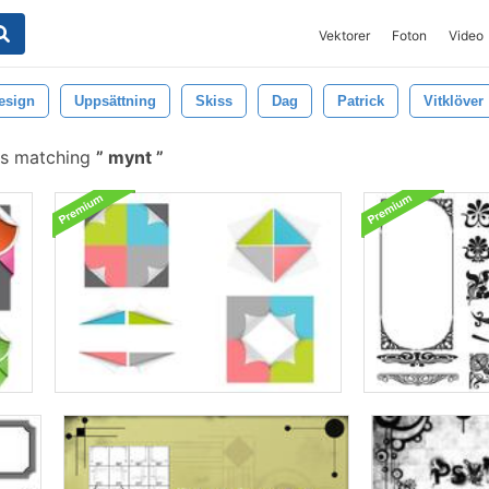
Vektorer
Foton
Video
esign
Uppsättning
Skiss
Dag
Patrick
Vitklöver
es matching
mynt