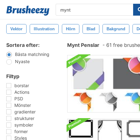
Vektor
Illustration
Hörn
Blad
Bakgrund
D
Sortera efter:
Mynt Penslar
-
61 free brush
Bästa matchning
Nyaste
Filtyp
borstar
Actions
PSD
Mönster
gradienter
strukturer
symboler
former
Styles