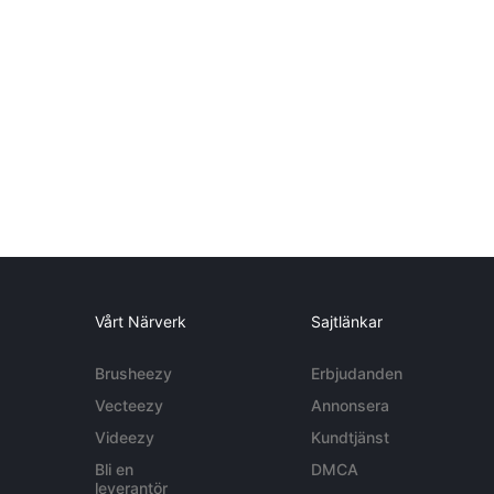
Vårt Närverk
Sajtlänkar
Brusheezy
Erbjudanden
Vecteezy
Annonsera
Videezy
Kundtjänst
Bli en
DMCA
leverantör