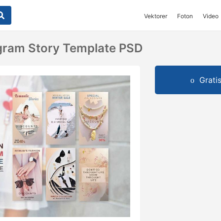
Vektorer
Foton
Video
gram Story Template PSD
Grati