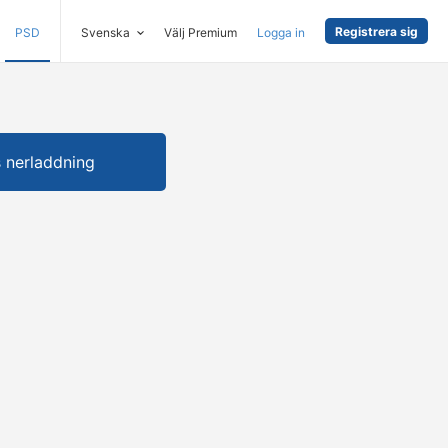
Registrera sig
PSD
Svenska
Välj Premium
Logga in
s nerladdning