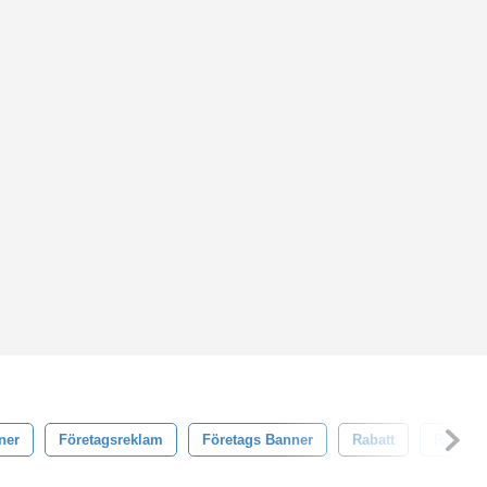
ner
Företagsreklam
Företags Banner
Rabatt
Rabatt 